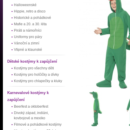
Halloweenské
Hippie, retro a disco
Historické a pohádkové
Mafie a 20. a 30. léta
Piráti a námořníci
Uniformy pro páry
Vánoční a zimní
Vtipné a klaunské
Dětské kostýmy k zapůjčení
Kostýmy pro všechny děti
Kostýmy pro holčičky a dívky
Kostýmy pro chlapečky a kluky
Karnevalové kostýmy k
zapůjčení
Beerfest a oktoberfest
Divoký západ, indiáni,
kovbojové a mexiko
Filmové a pohádkové kostýmy