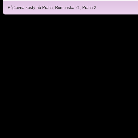
Půjčovna kostýmů Praha, Rumunská 21, Praha 2