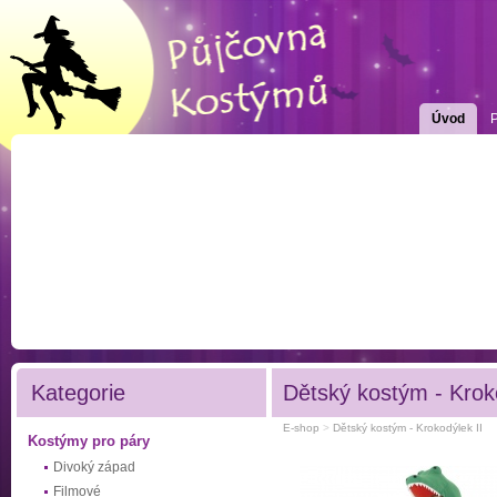
Úvod
Kategorie
Dětský kostým - Kroko
E-shop
>
Dětský kostým - Krokodýlek II
Kostýmy pro páry
Divoký západ
Filmové