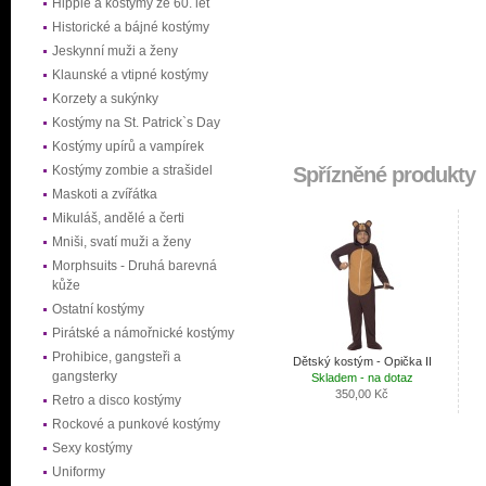
Hippie a kostýmy ze 60. let
Historické a bájné kostýmy
Jeskynní muži a ženy
Klaunské a vtipné kostýmy
Korzety a sukýnky
Kostýmy na St. Patrick`s Day
Kostýmy upírů a vampírek
Kostýmy zombie a strašidel
Spřízněné produkty
Maskoti a zvířátka
Mikuláš, andělé a čerti
Mniši, svatí muži a ženy
Morphsuits - Druhá barevná
kůže
Ostatní kostýmy
Pirátské a námořnické kostýmy
Prohibice, gangsteři a
Dětský kostým - Opička II
gangsterky
Skladem - na dotaz
350,00 Kč
Retro a disco kostýmy
Rockové a punkové kostýmy
Sexy kostýmy
Uniformy