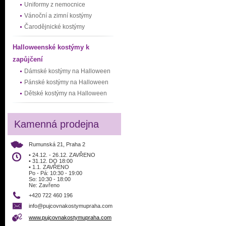
Uniformy z nemocnice
Vánoční a zimní kostýmy
Čarodějnické kostýmy
Halloweenské kostýmy k
zapůjčení
Dámské kostýmy na Halloween
Pánské kostýmy na Halloween
Dětské kostýmy na Halloween
Kamenná prodejna
Rumunská 21, Praha 2
• 24.12. - 26.12. ZAVŘENO
• 31.12. DO 18:00
• 1.1. ZAVŘENO
Po - Pá: 10:30 - 19:00
So: 10:30 - 18:00
Ne: Zavřeno
+420 722 460 196
info@pujcovnakostymupraha.com
www.pujcovnakostymupraha.com