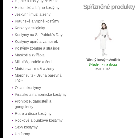
Hippie a kostýmy ze 60. let
Spřízněné produkty
Historické a bájné kostýmy
Jeskynní muži a ženy
Klaunské a vtipné kostýmy
Korzety a sukýnky
Kostýmy na St. Patrick`s Day
Kostýmy upírů a vampírek
Kostýmy zombie a strašidel
Maskoti a zvířátka
Dětský kostým Andílek
Mikuláš, andělé a čerti
Skladem - na dotaz
Mniši, svatí muži a ženy
350,00 Kč
Morphsuits - Druhá barevná
kůže
Ostatní kostýmy
Pirátské a námořnické kostýmy
Prohibice, gangsteři a
gangsterky
Retro a disco kostýmy
Rockové a punkové kostýmy
Sexy kostýmy
Uniformy