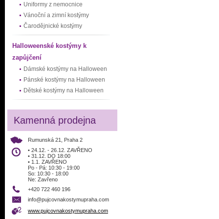
Uniformy z nemocnice
Vánoční a zimní kostýmy
Čarodějnické kostýmy
Halloweenské kostýmy k
zapůjčení
Dámské kostýmy na Halloween
Pánské kostýmy na Halloween
Dětské kostýmy na Halloween
Kamenná prodejna
Rumunská 21, Praha 2
• 24.12. - 26.12. ZAVŘENO
• 31.12. DO 18:00
• 1.1. ZAVŘENO
Po - Pá: 10:30 - 19:00
So: 10:30 - 18:00
Ne: Zavřeno
+420 722 460 196
info@pujcovnakostymupraha.com
www.pujcovnakostymupraha.com