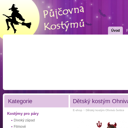
Úvod
Kategorie
Dětský kostým Ohnivá
E-shop
>
Dětský kostým Ohnivá čertice
Kostýmy pro páry
Divoký západ
Filmové