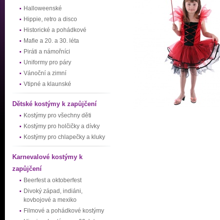
Halloweenské
Hippie, retro a disco
Historické a pohádkové
Mafie a 20. a 30. léta
Piráti a námořníci
Uniformy pro páry
Vánoční a zimní
Vtipné a klaunské
Dětské kostýmy k zapůjčení
Kostýmy pro všechny děti
Kostýmy pro holčičky a dívky
Kostýmy pro chlapečky a kluky
Karnevalové kostýmy k
zapůjčení
Beerfest a oktoberfest
Divoký západ, indiáni,
kovbojové a mexiko
Filmové a pohádkové kostýmy