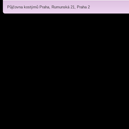
Půjčovna kostýmů Praha, Rumunská 21, Praha 2