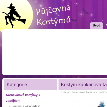
Úvod
Kategorie
Kostým kankánová ta
E-shop
>
Karnevalové kostýmy k zapůjče
Karnevalové kostýmy k
zapůjčení
Beerfest a oktoberfest