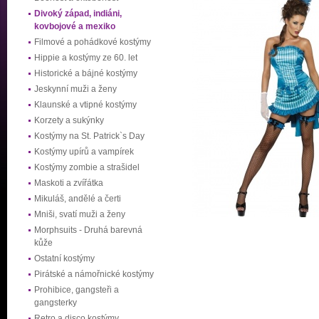
Divoký západ, indiáni,
kovbojové a mexiko
Filmové a pohádkové kostýmy
Hippie a kostýmy ze 60. let
Historické a bájné kostýmy
Jeskynní muži a ženy
Klaunské a vtipné kostýmy
Korzety a sukýnky
Kostýmy na St. Patrick`s Day
Kostýmy upírů a vampírek
Kostýmy zombie a strašidel
Maskoti a zvířátka
Mikuláš, andělé a čerti
Mniši, svatí muži a ženy
Morphsuits - Druhá barevná
kůže
Ostatní kostýmy
Pirátské a námořnické kostýmy
Prohibice, gangsteři a
gangsterky
Retro a disco kostýmy