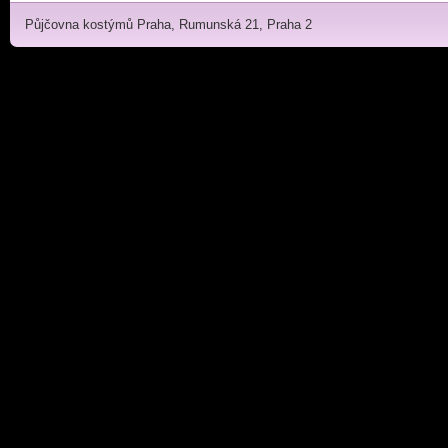
Půjčovna kostýmů Praha, Rumunská 21, Praha 2