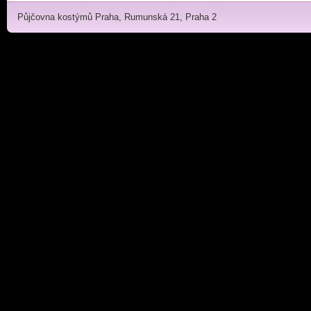
Půjčovna kostýmů Praha, Rumunská 21, Praha 2