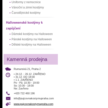
Uniformy z nemocnice
Vánoční a zimní kostýmy
Čarodějnické kostýmy
Halloweenské kostýmy k
zapůjčení
Dámské kostýmy na Halloween
Pánské kostýmy na Halloween
Dětské kostýmy na Halloween
Kamenná prodejna
Rumunská 21, Praha 2
• 24.12. - 26.12. ZAVŘENO
• 31.12. DO 18:00
• 1.1. ZAVŘENO
Po - Pá: 10:30 - 19:00
So: 10:30 - 18:00
Ne: Zavřeno
+420 722 460 196
info@pujcovnakostymupraha.com
www.pujcovnakostymupraha.com