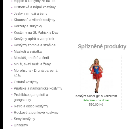
Hippie a kostýmy ze 60. let
Historické a bájné kostýmy
Jeskynní muži a ženy
Klaunské a vtipné kostýmy
Korzety a sukýnky
Kostýmy na St. Patrick`s Day
Kostýmy upírů a vampírek
Kostýmy zombie a strašidel
Spřízněné produkty
Maskoti a zvířátka
Mikuláš, andělé a čerti
Mniši, svatí muži a ženy
Morphsuits - Druhá barevná
kůže
Ostatní kostýmy
Pirátské a námořnické kostýmy
Prohibice, gangsteři a
Kostým Super girl s korzetem
gangsterky
Skladem - na dotaz
550,00 Kč
Retro a disco kostýmy
Rockové a punkové kostýmy
Sexy kostýmy
Uniformy