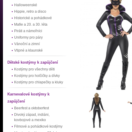
Halloweenské
Hippie, retro a disco
Historické a pohádkové
Mafie a 20. a 30. léta
Piráti a námořníci
Uniformy pro páry
Vánoční a zimní
Vtipné a klaunské
Dětské kostýmy k zapůjčení
Kostýmy pro všechny děti
Kostýmy pro holčičky a dívky
Kostýmy pro chlapečky a kluky
Karnevalové kostýmy k
zapůjčení
Beerfest a oktoberfest
Divoký západ, indiáni,
kovbojové a mexiko
Filmové a pohádkové kostýmy