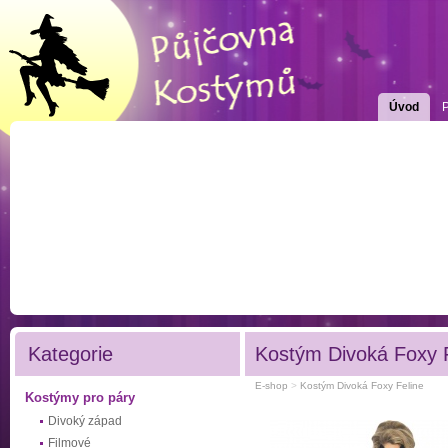
Úvod
Kategorie
Kostým Divoká Foxy F
E-shop
>
Kostým Divoká Foxy Feline
Kostýmy pro páry
Divoký západ
Filmové