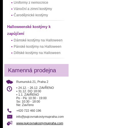
Uniformy z nemocnice
Vánoční a zimní kostýmy
Čarodějnické kostýmy
Halloweenské kostýmy k
zapůjčení
Dámské kostýmy na Halloween
Pánské kostýmy na Halloween
Dětské kostýmy na Halloween
Kamenná prodejna
Rumunská 21, Praha 2
• 24.12. - 26.12. ZAVŘENO
• 31.12. DO 18:00
• 1.1. ZAVŘENO
Po - Pá: 10:30 - 19:00
So: 10:30 - 18:00
Ne: Zavřeno
+420 722 460 196
info@pujcovnakostymupraha.com
www.pujcovnakostymupraha.com