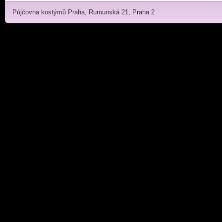
Půjčovna kostýmů Praha, Rumunská 21, Praha 2