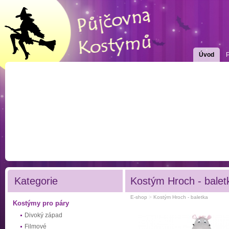
Úvod
Kategorie
Kostým Hroch - balet
E-shop
>
Kostým Hroch - baletka
Kostýmy pro páry
Divoký západ
Filmové