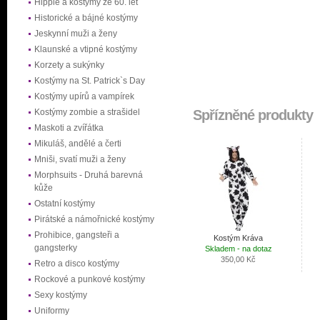
Hippie a kostýmy ze 60. let
Historické a bájné kostýmy
Jeskynní muži a ženy
Klaunské a vtipné kostýmy
Korzety a sukýnky
Kostýmy na St. Patrick`s Day
Kostýmy upírů a vampírek
Kostýmy zombie a strašidel
Spřízněné produkty
Maskoti a zvířátka
Mikuláš, andělé a čerti
Mniši, svatí muži a ženy
Morphsuits - Druhá barevná
kůže
Ostatní kostýmy
Pirátské a námořnické kostýmy
Prohibice, gangsteři a
Kostým Kráva
gangsterky
Skladem - na dotaz
350,00 Kč
Retro a disco kostýmy
Rockové a punkové kostýmy
Sexy kostýmy
Uniformy