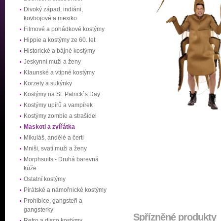
Divoký západ, indiáni,
kovbojové a mexiko
Filmové a pohádkové kostýmy
Hippie a kostýmy ze 60. let
Historické a bájné kostýmy
Jeskynní muži a ženy
Klaunské a vtipné kostýmy
Korzety a sukýnky
Kostýmy na St. Patrick`s Day
Kostýmy upírů a vampírek
Kostýmy zombie a strašidel
Maskoti a zvířátka
Mikuláš, andělé a čerti
Mniši, svatí muži a ženy
Morphsuits - Druhá barevná
kůže
Ostatní kostýmy
Pirátské a námořnické kostýmy
Prohibice, gangsteři a
gangsterky
Spřízněné produkty
Retro a disco kostýmy