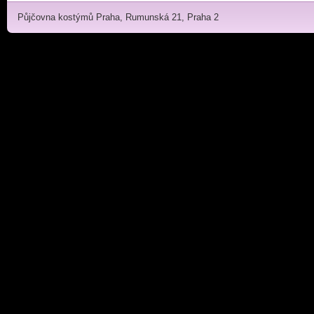
Půjčovna kostýmů Praha, Rumunská 21, Praha 2