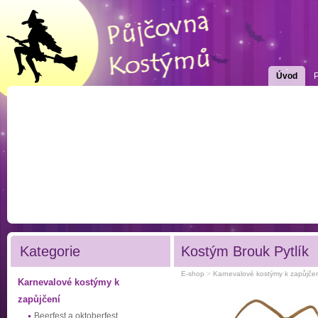
Úvod
Kategorie
Kostým Brouk Pytlík
E-shop
>
Karnevalové kostýmy k zapůjče
Karnevalové kostýmy k
zapůjčení
Beerfest a oktoberfest