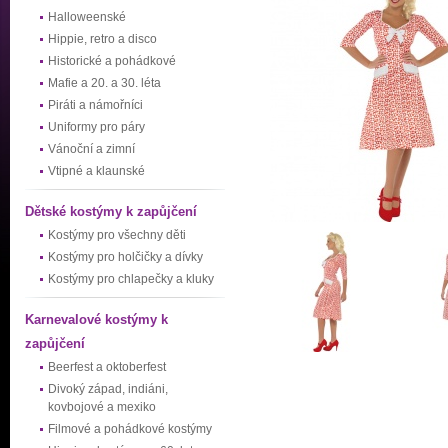
Halloweenské
Hippie, retro a disco
Historické a pohádkové
Mafie a 20. a 30. léta
Piráti a námořníci
Uniformy pro páry
Vánoční a zimní
Vtipné a klaunské
Dětské kostýmy k zapůjčení
Kostýmy pro všechny děti
Kostýmy pro holčičky a dívky
Kostýmy pro chlapečky a kluky
Karnevalové kostýmy k
zapůjčení
Beerfest a oktoberfest
Divoký západ, indiáni,
kovbojové a mexiko
Filmové a pohádkové kostýmy