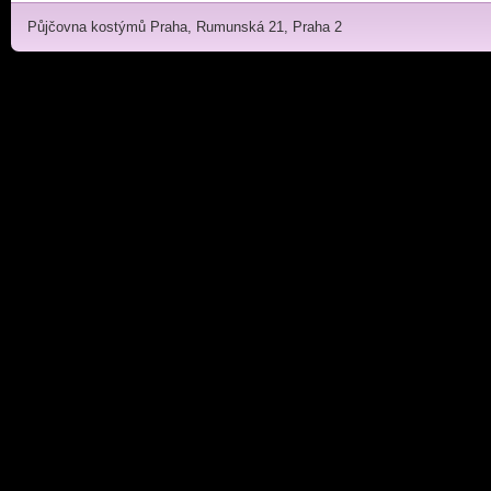
Půjčovna kostýmů Praha, Rumunská 21, Praha 2