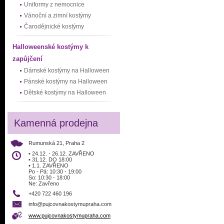
Uniformy z nemocnice
Vánoční a zimní kostýmy
Čarodějnické kostýmy
Halloweenské kostýmy k
zapůjčení
Dámské kostýmy na Halloween
Pánské kostýmy na Halloween
Dětské kostýmy na Halloween
Kamenná prodejna
Rumunská 21, Praha 2
• 24.12. - 26.12. ZAVŘENO
• 31.12. DO 18:00
• 1.1. ZAVŘENO
Po - Pá: 10:30 - 19:00
So: 10:30 - 18:00
Ne: Zavřeno
+420 722 460 196
info@pujcovnakostymupraha.com
www.pujcovnakostymupraha.com