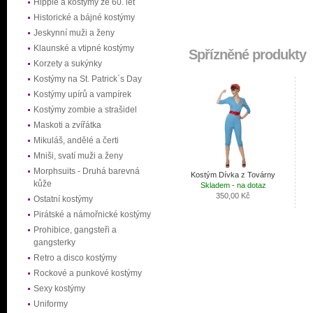
Hippie a kostýmy ze 60. let
Historické a bájné kostýmy
Jeskynní muži a ženy
Klaunské a vtipné kostýmy
Spřízněné produkty
Korzety a sukýnky
Kostýmy na St. Patrick`s Day
Kostýmy upírů a vampírek
Kostýmy zombie a strašidel
Maskoti a zvířátka
Mikuláš, andělé a čerti
Mniši, svatí muži a ženy
Morphsuits - Druhá barevná
Kostým Dívka z Továrny
kůže
Skladem - na dotaz
350,00 Kč
Ostatní kostýmy
Pirátské a námořnické kostýmy
Prohibice, gangsteři a
gangsterky
Retro a disco kostýmy
Rockové a punkové kostýmy
Sexy kostýmy
Uniformy