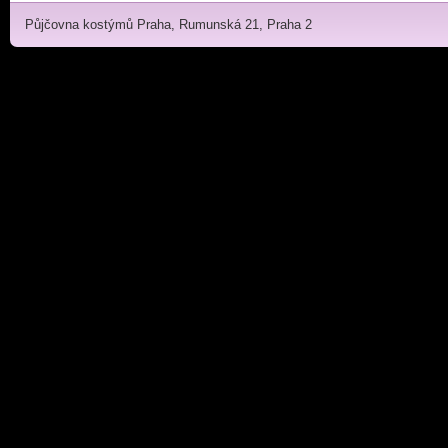
Půjčovna kostýmů Praha, Rumunská 21, Praha 2