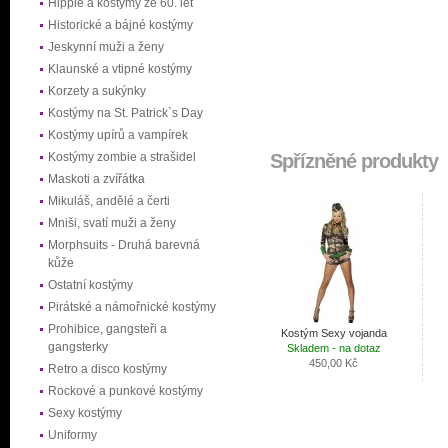
Hippie a kostýmy ze 60. let
Historické a bájné kostýmy
Jeskynní muži a ženy
Klaunské a vtipné kostýmy
Korzety a sukýnky
Kostýmy na St. Patrick`s Day
Kostýmy upírů a vampírek
Kostýmy zombie a strašidel
Spřízněné produkty
Maskoti a zvířátka
Mikuláš, andělé a čerti
Mniši, svatí muži a ženy
Morphsuits - Druhá barevná
kůže
Ostatní kostýmy
Pirátské a námořnické kostýmy
Prohibice, gangsteři a
Kostým Sexy vojanda
gangsterky
Skladem - na dotaz
450,00 Kč
Retro a disco kostýmy
Rockové a punkové kostýmy
Sexy kostýmy
Uniformy