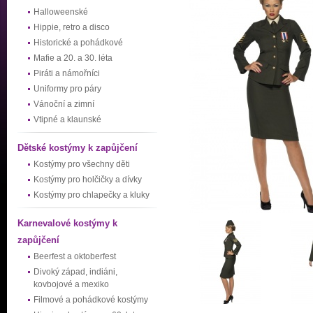
Halloweenské
Hippie, retro a disco
Historické a pohádkové
Mafie a 20. a 30. léta
Piráti a námořníci
Uniformy pro páry
Vánoční a zimní
Vtipné a klaunské
Dětské kostýmy k zapůjčení
Kostýmy pro všechny děti
Kostýmy pro holčičky a dívky
Kostýmy pro chlapečky a kluky
Karnevalové kostýmy k
zapůjčení
Beerfest a oktoberfest
Divoký západ, indiáni,
kovbojové a mexiko
Filmové a pohádkové kostýmy