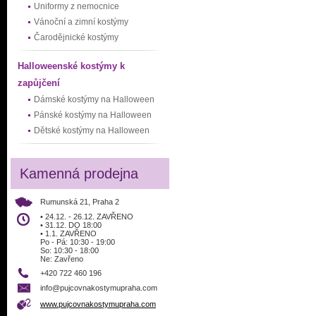
Uniformy z nemocnice
Vánoční a zimní kostýmy
Čarodějnické kostýmy
Halloweenské kostýmy k
zapůjčení
Dámské kostýmy na Halloween
Pánské kostýmy na Halloween
Dětské kostýmy na Halloween
Kamenná prodejna
Rumunská 21, Praha 2
• 24.12. - 26.12. ZAVŘENO
• 31.12. DO 18:00
• 1.1. ZAVŘENO
Po - Pá: 10:30 - 19:00
So: 10:30 - 18:00
Ne: Zavřeno
+420 722 460 196
info@pujcovnakostymupraha.com
www.pujcovnakostymupraha.com