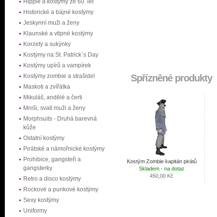
Hippie a kostýmy ze 60. let
Historické a bájné kostýmy
Jeskynní muži a ženy
Klaunské a vtipné kostýmy
Korzety a sukýnky
Kostýmy na St. Patrick`s Day
Kostýmy upírů a vampírek
Kostýmy zombie a strašidel
Spřízněné produkty
Maskoti a zvířátka
Mikuláš, andělé a čerti
Mniši, svatí muži a ženy
Morphsuits - Druhá barevná
kůže
Ostatní kostýmy
Pirátské a námořnické kostýmy
Prohibice, gangsteři a
Kostým Zombie kapitán pirátů
gangsterky
Skladem - na dotaz
450,00 Kč
Retro a disco kostýmy
Rockové a punkové kostýmy
Sexy kostýmy
Uniformy