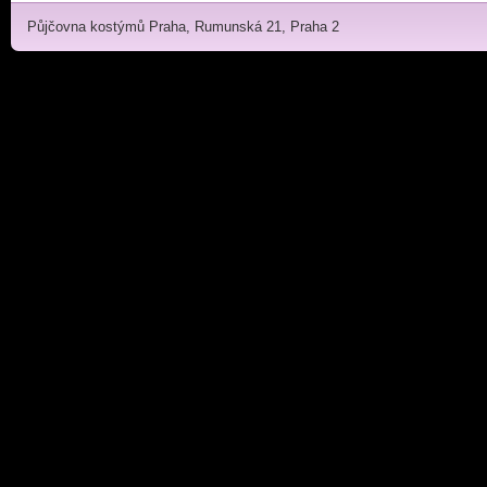
Půjčovna kostýmů Praha, Rumunská 21, Praha 2