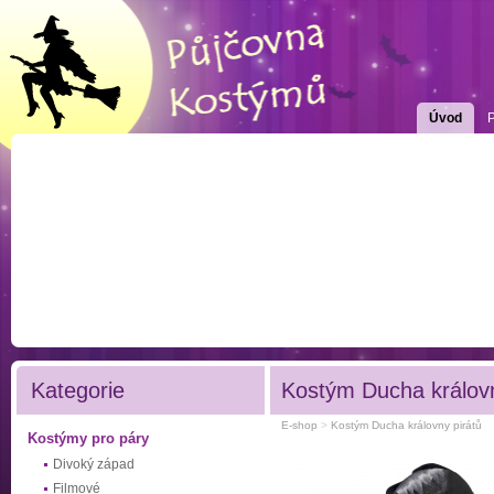
Úvod
Kategorie
Kostým Ducha královn
E-shop
>
Kostým Ducha královny pirátů
Kostýmy pro páry
Divoký západ
Filmové