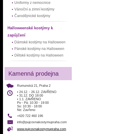
Uniformy z nemocnice
Vánoční a zimní kostýmy
Čarodějnické kostýmy
Halloweenské kostýmy k
zapůjčení
Dámské kostýmy na Halloween
Pánské kostýmy na Halloween
Dětské kostýmy na Halloween
Kamenná prodejna
Rumunská 21, Praha 2
• 24.12. - 26.12. ZAVŘENO
• 31.12. DO 18:00
• 1.1. ZAVŘENO
Po - Pá: 10:30 - 19:00
So: 10:30 - 18:00
Ne: Zavřeno
+420 722 460 196
info@pujcovnakostymupraha.com
www.pujcovnakostymupraha.com