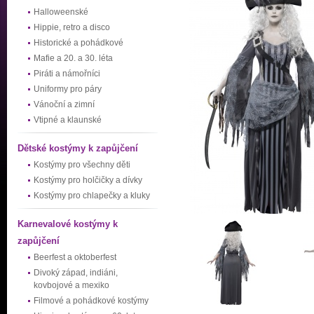
Halloweenské
Hippie, retro a disco
Historické a pohádkové
Mafie a 20. a 30. léta
Piráti a námořníci
Uniformy pro páry
Vánoční a zimní
Vtipné a klaunské
Dětské kostýmy k zapůjčení
Kostýmy pro všechny děti
Kostýmy pro holčičky a dívky
Kostýmy pro chlapečky a kluky
Karnevalové kostýmy k
zapůjčení
Beerfest a oktoberfest
Divoký západ, indiáni,
kovbojové a mexiko
Filmové a pohádkové kostýmy