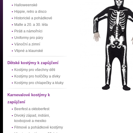
Halloweenské
Hippie, retro a disco
Historické a pohádkové
Mafie a 20. a 30. léta
Piráti a námořníci
Uniformy pro páry
Vánoční a zimní
Vtipné a klaunské
Dětské kostýmy k zapůjčení
Kostýmy pro všechny děti
Kostýmy pro holčičky a dívky
Kostýmy pro chlapečky a kluky
Karnevalové kostýmy k
zapůjčení
Beerfest a oktoberfest
Divoký západ, indiáni,
kovbojové a mexiko
Filmové a pohádkové kostýmy