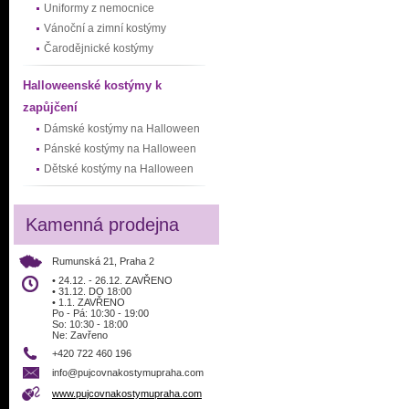
Uniformy z nemocnice
Vánoční a zimní kostýmy
Čarodějnické kostýmy
Halloweenské kostýmy k
zapůjčení
Dámské kostýmy na Halloween
Pánské kostýmy na Halloween
Dětské kostýmy na Halloween
Kamenná prodejna
Rumunská 21, Praha 2
• 24.12. - 26.12. ZAVŘENO
• 31.12. DO 18:00
• 1.1. ZAVŘENO
Po - Pá: 10:30 - 19:00
So: 10:30 - 18:00
Ne: Zavřeno
+420 722 460 196
info@pujcovnakostymupraha.com
www.pujcovnakostymupraha.com