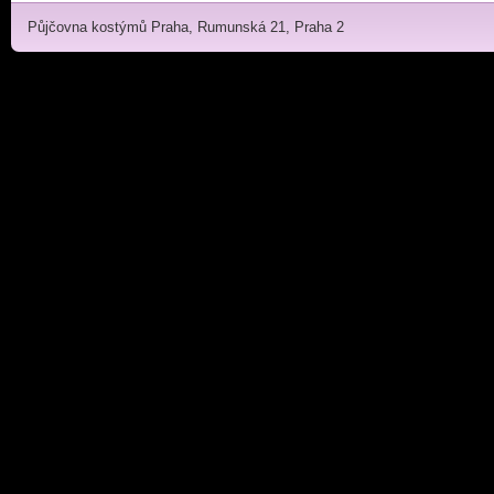
Půjčovna kostýmů Praha, Rumunská 21, Praha 2