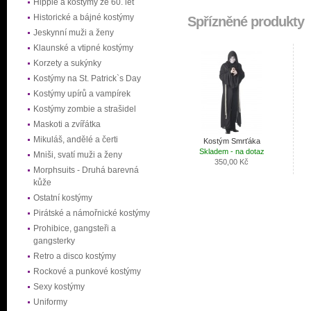
Hippie a kostýmy ze 60. let
Historické a bájné kostýmy
Spřízněné produkty
Jeskynní muži a ženy
Klaunské a vtipné kostýmy
Korzety a sukýnky
Kostýmy na St. Patrick`s Day
Kostýmy upírů a vampírek
Kostýmy zombie a strašidel
Maskoti a zvířátka
Mikuláš, andělé a čerti
Kostým Smrťáka
Skladem - na dotaz
Mniši, svatí muži a ženy
350,00 Kč
Morphsuits - Druhá barevná
kůže
Ostatní kostýmy
Pirátské a námořnické kostýmy
Prohibice, gangsteři a
gangsterky
Retro a disco kostýmy
Rockové a punkové kostýmy
Sexy kostýmy
Uniformy