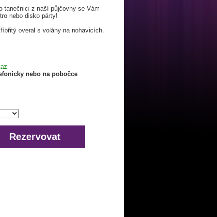
o tanečnici z naší půjčovny se Vám
tro nebo disko párty!
říbřitý overal s volány na nohavicích.
taz
lefonicky nebo na pobočce