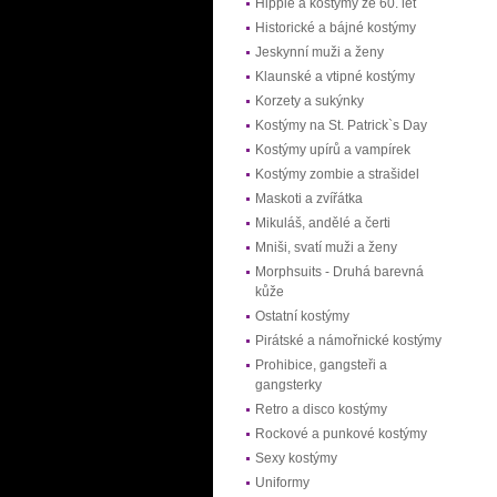
Hippie a kostýmy ze 60. let
Historické a bájné kostýmy
Jeskynní muži a ženy
Klaunské a vtipné kostýmy
Korzety a sukýnky
Kostýmy na St. Patrick`s Day
Kostýmy upírů a vampírek
Kostýmy zombie a strašidel
Maskoti a zvířátka
Mikuláš, andělé a čerti
Mniši, svatí muži a ženy
Morphsuits - Druhá barevná
kůže
Ostatní kostýmy
Pirátské a námořnické kostýmy
Prohibice, gangsteři a
gangsterky
Retro a disco kostýmy
Rockové a punkové kostýmy
Sexy kostýmy
Uniformy