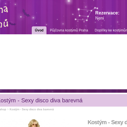
Rezervace:
Není
Úvod
Půjčovna kostýmů Praha
Doplňky ke kostýmů
ostým - Sexy disco diva barevná
shop
>
Kostým - Sexy disco diva barevná
Kostým - Sexy d