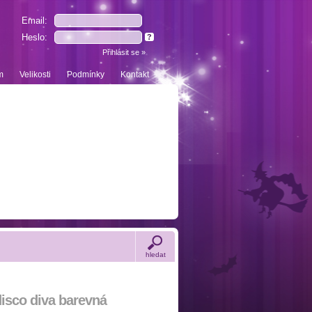
Email:
Heslo:
?
m
Velikosti
Podmínky
Kontakt
hledat
isco diva barevná