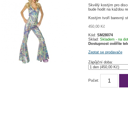
Skvělý kostým pro disc
bude hodit na každou re
Kostým tvoří barevný st
450,00 Kč
Kód:
SM28074
Sklad:
Skladem - na do
Dostupnost ověříte te
Zeptat se prodavače
Zápůjční doba:
Počet: