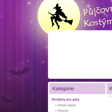
Kategorie
K
E-
Kostýmy pro páry
Divoký západ
Filmové