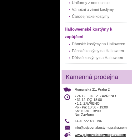
Uniformy z nemocnice
Vánoční a zimní kostýmy
Čarodějnické kostýmy
Halloweenské kostýmy k
zapůjčení
Dámské kostýmy na Halloween
Pánské kostýmy na Halloween
Dětské kostýmy na Halloween
Kamenná prodejna
Rumunská 21, Praha 2
• 24.12. - 26.12. ZAVŘENO
• 31.12. DO 18:00
• 1.1. ZAVŘENO
Po - Pá: 10:30 - 19:00
So: 10:30 - 18:00
Ne: Zavřeno
+420 722 460 196
info@pujcovnakostymupraha.com
www.pujcovnakostymupraha.com