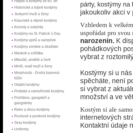
Hippie a kostýmy ze 60. let
párty, kostýmy na 
Historické a bájné kostýmy
jakoukoliv akci v
Jeskynní muži a ženy
Klaunské a vtipné kostýmy
Vzhledem k velkém
Korzety a sukýnky
uspořádat pro svou 
Kostýmy na St. Patrick`s Day
narozenin.
K
dis
Kostýmy upírů a vampírek
Kostýmy zombie a strašidel
pohádkových post
Maskoti a zvířátka
vybrat z roztomil
Mikuláš, andělé a čerti
Mniši, svatí muži a ženy
Kostýmy si u nás 
Morphsuits - Druhá barevná
kůže
spěcháte, není p
Ostatní kostýmy
si vybrat z aktu
Pirátské a námořnické kostýmy
množství a ve vět
Prohibice, gangsteři a
gangsterky
Kostým si ale samo
Retro a disco kostýmy
internetových st
Rockové a punkové kostýmy
Sexy kostýmy
Kontaktní údaje 
Uniformy